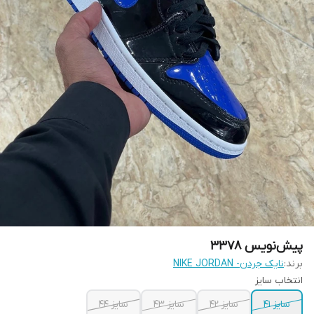
پیش‌نویس ۳۳۷۸
برند:
نایک جردن- NIKE JORDAN
انتخاب سایز
سایز 41
سایز 42
سایز 43
سایز 44