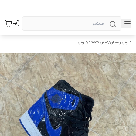
کتونی زاهدان
/
کفش-shoes
/
کتونی