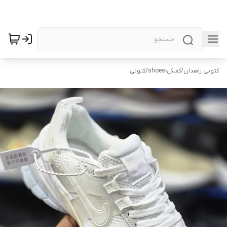
کتونی زاهدان
/
کفش-shoes
/
کتونی