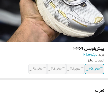
پیش‌نویس ۳۳۶۹
برند:
نایک-Nike
انتخاب سایز
سایز 37
سایز38
سایز 39
سایز 40
نظرات