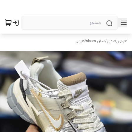
کتونی زاهدان
/
کفش-shoes
/
کتونی