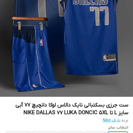
ست جرزی بسکتبالی نایک دالاس لوکا دانچیچ 77 آبی
سایز L تا NIKE DALLAS 77 LUKA DONCIC 5XL
برند:
نایک-Nike
انتخاب سایز