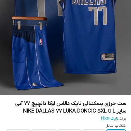
ست جرزی بسکتبالی نایک دالاس لوکا دانچیچ 77 آبی
سایز L تا NIKE DALLAS 77 LUKA DONCIC 5XL
برند:
نایک-Nike
انتخاب سایز