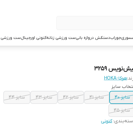
سوری
جوراب
دستکش دروازه بانی
ست ورزشی زنانه
کتونی اورجینال
ست ورزشی م
ش‌نویس ۳۲۵۹
ند:
هوکا-HOKA
تخاب سایز
سایز 40
سایز 41
سایز 42
سایز 43
سایز 44
سایز 45
ته‌بندی
:
کتونی