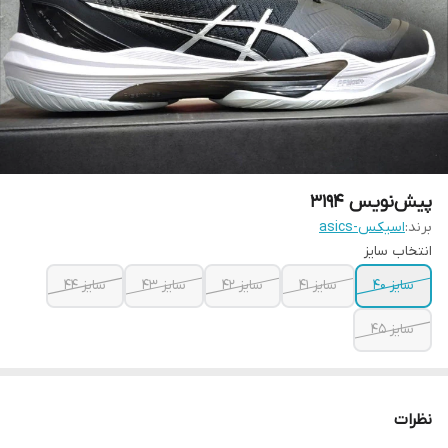
پیش‌نویس ۳۱۹۴
برند:
اسیکس-asics
انتخاب سایز
سایز 40
سایز 41
سایز 42
سایز 43
سایز 44
سایز 45
نظرات