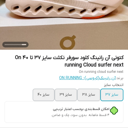
کتونی آن رانینگ کلود سورفر نکثت سایز ۳۷ تا ۴۰ On
running Cloud surfer next
On running cloud surfer next
برند:
آن رانینگ(کیوسی)- ON RUNNING
انتخاب سایز
سایز ۳۷
سایز ۳۸
سایز ۳۹
سایز ۴۰
امکان قسط‌بندی برحسب اعتبار ترب‌پی
۴ قسط ماهانه. بدون سود، چک و ضامن.