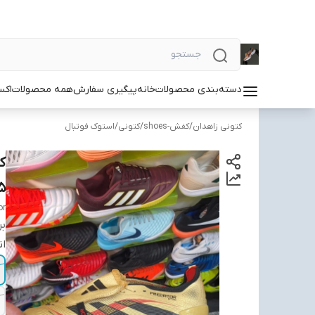
دسته‌بندی محصولات
خانه
پیگیری سفارش
همه محصولات
اکس
کتونی زاهدان
/
کفش-shoes
/
کتونی
/
استوک فوتبال
edator
or
بر
ان