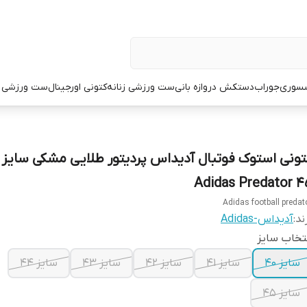
سوری
جوراب
دستکش دروازه بانی
ست ورزشی زنانه
کتونی اورجینال
ست ورزشی م
۴۵ Adidas Pr
Adidas football predat
ند:
آدیداس-Adidas
تخاب سایز
سایز ۴۰
سایز ۴۱
سایز ۴۲
سایز ۴۳
سایز ۴۴
سایز ۴۵