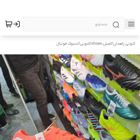
کتونی زاهدان
/
کفش-shoes
/
کتونی
/
استوک فوتبال