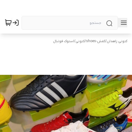
کتونی زاهدان
/
کفش-shoes
/
کتونی
/
استوک فوتبال