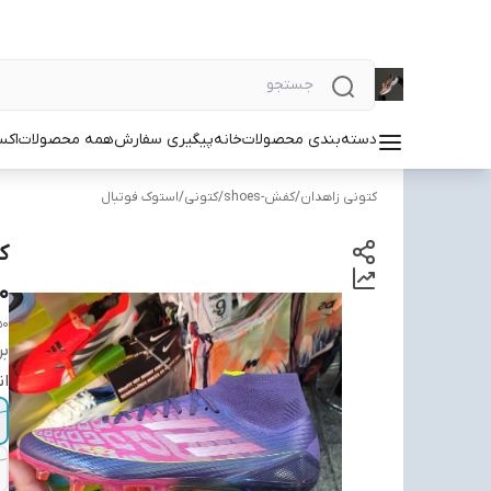
دسته‌بندی محصولات
خانه
پیگیری سفارش
همه محصولات
اکس
کتونی زاهدان
/
کفش-shoes
/
کتونی
/
استوک فوتبال
0
50
بر
ان