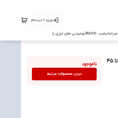
ورود | ثبت‌نام
ردانه
ساعت -Watch
نوشیدنی های انرژی زا
کتونی استوک فوتبال آدیداس بنفش یاسی F50 سایز ۴۰ تا ۴۵
ناموجود
دیدن محصولات مرتبط