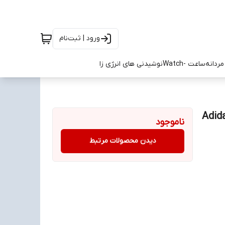
ورود | ثبت‌نام
ردانه
ساعت -Watch
نوشیدنی های انرژی زا
وار ورزشی آدیداس آرژانتین سایز S تا Adidas
ناموجود
دیدن محصولات مرتبط