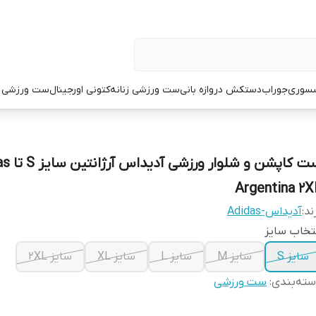
سوری
جوراب
دستکش دروازه بانی
ست ورزشی زنانه
کتونی اورجینال
ست ورزشی م
ست کاپشن و شل
Argentina 2X
ند:
آدیداس-Adidas
تخاب سایز
سایز S
سایز M
سایز L
سایز XL
سایز 2XL
ته‌بندی
:
ست ورزشی