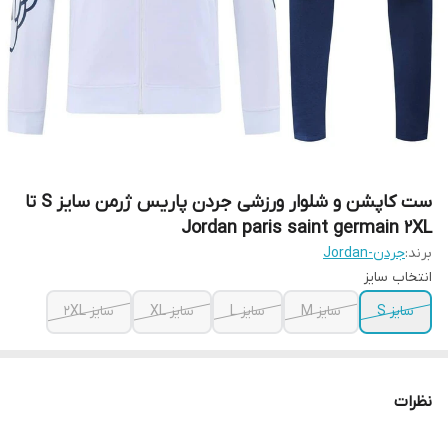
ست کاپشن و شلوار ورزشی جردن پاریس ژرمن سایز S تا
Jordan paris saint germain 2XL
برند:
جردن-Jordan
انتخاب سایز
سایز S
سایز M
سایز L
سایز XL
سایز 2XL
نظرات