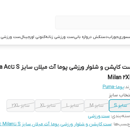
سوری
جوراب
دستکش دروازه بانی
ست ورزشی زنانه
کتونی اورجینال
ست ورزشی م
ست کاپشن و شلوار ورزشی پو
Milan 2X
ند:
پوما-Puma
تخاب سایز
سایز S
سایز M
سایز L
سایز XL
سایز 2XL
ته‌بندی
:
ست ورزشی
چسب‌ها :
ست کاپشن و شلوار ورزشی پوما