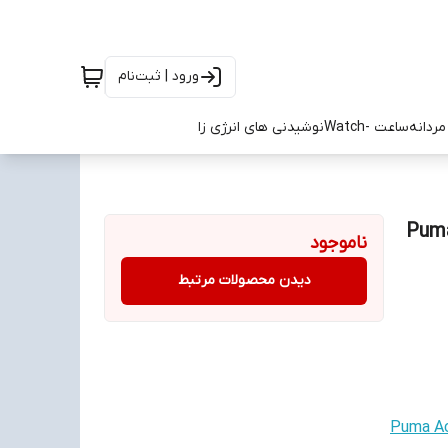
ورود | ثبت‌نام
ردانه
ساعت -Watch
نوشیدنی های انرژی زا
ما آث میلان سایز S تاPuma Ac
ناموجود
دیدن محصولات مرتبط
 آث میلان سایز S تاPuma Ac Milan