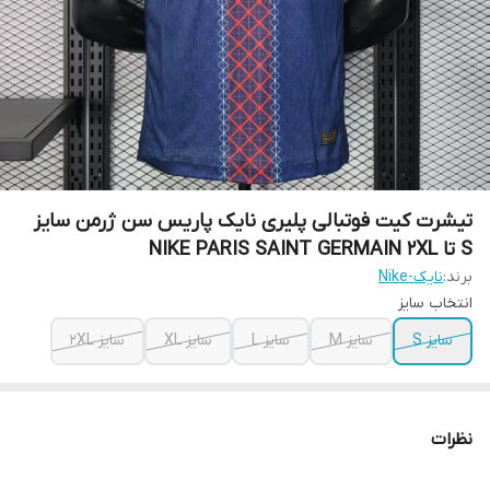
تیشرت کیت فوتبالی پلیری نایک پاریس سن ژرمن سایز
S تا NIKE PARIS SAINT GERMAIN 2XL
برند:
نایک-Nike
انتخاب سایز
سایز S
سایز M
سایز L
سایز XL
سایز 2XL
نظرات