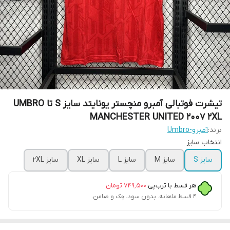
تیشرت فوتبالی آمبرو منچستر یونایتد سایز S تا UMBRO
MANCHESTER UNITED 2007 2XL
برند:
آمبرو-Umbro
انتخاب سایز
سایز S
سایز M
سایز L
سایز XL
سایز 2XL
هر قسط با ترب‌پی:
۷۴۹٬۵۰۰
تومان
۴ قسط ماهانه. بدون سود، چک و ضامن.