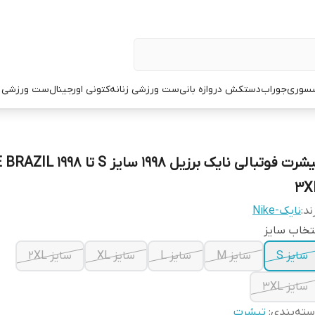
سوری
جوراب
دستکش دروازه بانی
ست ورزشی زنانه
کتونی اورجینال
ست ورزشی م
تیشرت فوتبالی نایک برزیل 1998 سایز S تا 98
3X
ند:
نایک-Nike
تخاب سایز
سایز S
سایز M
سایز L
سایز XL
سایز 2XL
سایز 3XL
ته‌بندی
:
تیشرت