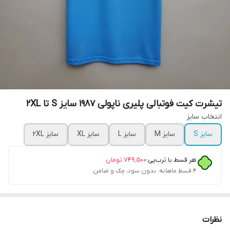
تیشرت کیت فوتبالی پلیری ناپولی 1987 سایز S تا 2XL
انتخاب سایز
سایز S
سایز M
سایز L
سایز XL
سایز 2XL
هر قسط با ترب‌پی:
۷۴۹٬۵۰۰
تومان
۴ قسط ماهانه. بدون سود، چک و ضامن.
نظرات