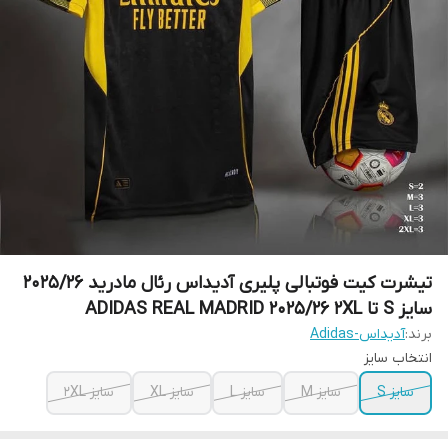
تیشرت کیت فوتبالی پلیری آدیداس رئال مادرید 2025/26
سایز S تا ADIDAS REAL MADRID 2025/26 2XL
برند:
آدیداس-Adidas
انتخاب سایز
سایز S
سایز M
سایز L
سایز XL
سایز 2XL