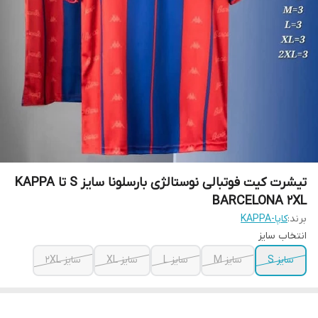
تیشرت کیت فوتبالی نوستالژی بارسلونا سایز S تا KAPPA
BARCELONA 2XL
برند:
کاپا-KAPPA
انتخاب سایز
سایز S
سایز M
سایز L
سایز XL
سایز 2XL