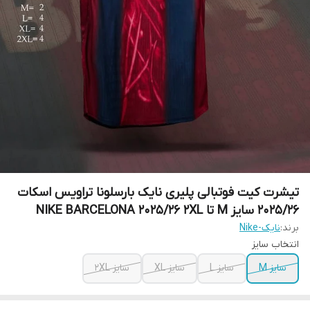
تیشرت کیت فوتبالی پلیری نایک بارسلونا تراویس اسکات
2025/26 سایز M تا NIKE BARCELONA 2025/26 2XL
برند:
نایک-Nike
انتخاب سایز
سایز M
سایز L
سایز XL
سایز 2XL