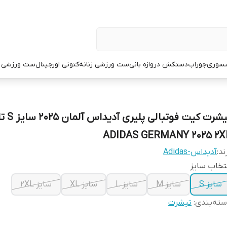
سوری
جوراب
دستکش دروازه بانی
ست ورزشی زنانه
کتونی اورجینال
ست ورزشی م
تیشرت کیت فوتبالی پلیری آدیداس آلمان 025
ADIDAS GERMANY 2025 2X
ند:
آدیداس-Adidas
تخاب سایز
سایز S
سایز M
سایز L
سایز XL
سایز 2XL
ته‌بندی
:
تیشرت