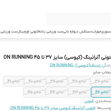
سوری
جوراب
دستکش دروازه بانی
ست ورزشی زنانه
کتونی اورجینال
ست ورزشی م
ونی آنرانینگ (کیوسی) سایز 37 تا 45 ON RUNNING
ند:
آن رانینگ(کیوسی)- ON RUNNING
تخاب سایز
سایز 37
سایز 38
سایز 39
سایز 40
سایز 41
سایز 42
سایز 43
سایز 44
سایز 45
ته‌بندی
:
کتونی
چسب‌ها :
کتونی آنرانینگ کیوسی سایز 37 تا 45 ON RUNNING
،