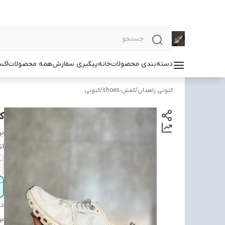
دسته‌بندی محصولات
خانه
پیگیری سفارش
همه محصولات
اکس
کتونی زاهدان
/
کفش-shoes
/
کتونی
کت
بر
ان
دس
بر