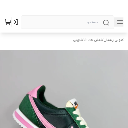
کتونی زاهدان
/
کفش-shoes
/
کتونی