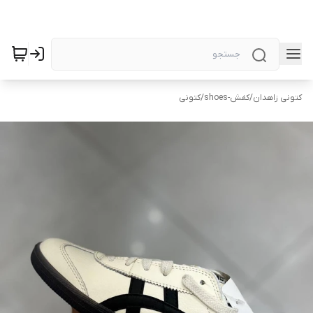
کتونی زاهدان
/
کفش-shoes
/
کتونی