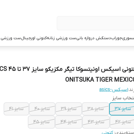
سوری
جوراب
دستکش دروازه بانی
ست ورزشی زنانه
کتونی اورجینال
ست ورزشی م
کتونی اسیکس اونیتسوکا 
ONITSUKA TIGER MEXIC
ند:
اسیکس-asics
تخاب سایز
سایز 37
سایز 38
سایز 39
سایز 40
سایز 41
سایز 42
سایز 43
سایز 44
سایز 45
ته‌بندی
:
کتونی