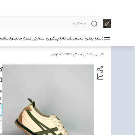
دسته‌بندی محصولات
خانه
پیگیری سفارش
همه محصولات
اکس
کتونی زاهدان
/
کفش-shoes
/
کتونی
O
بر
ان
دس