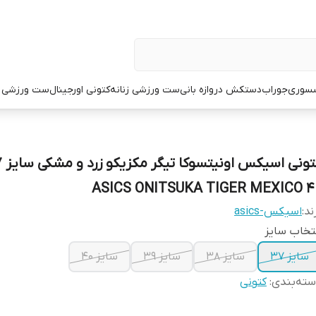
سوری
جوراب
دستکش دروازه بانی
ست ورزشی زنانه
کتونی اورجینال
ست ورزشی م
40 ASICS ONITSUKA T
ند:
اسیکس-asics
تخاب سایز
سایز 37
سایز 38
سایز 39
سایز 40
ته‌بندی
:
کتونی