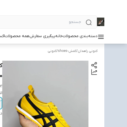
دسته‌بندی محصولات
خانه
پیگیری سفارش
همه محصولات
اکس
کتونی زاهدان
/
کفش-shoes
/
کتونی
IGER MEXICO
بر
ان
دس