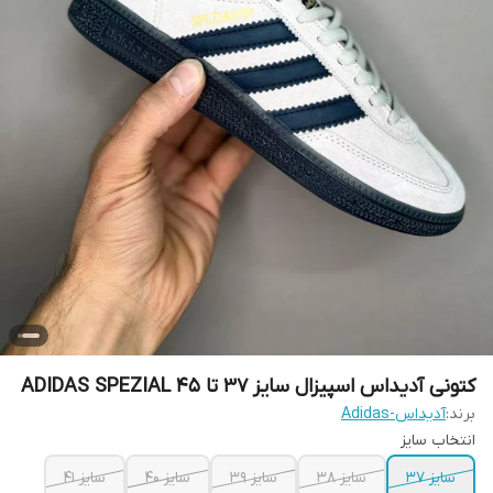
کتونی آدیداس اسپیزال سایز 37 تا 45 ADIDAS SPEZIAL
برند:
آدیداس-Adidas
انتخاب سایز
سایز 37
سایز 38
سایز 39
سایز 40
سایز 41