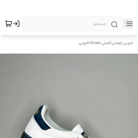
کتونی زاهدان
/
کفش-shoes
/
کتونی