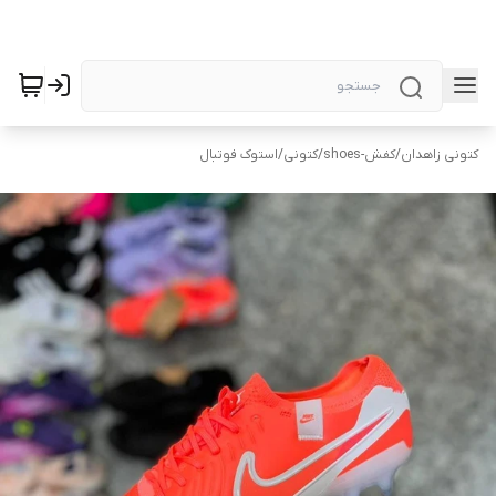
کتونی زاهدان
/
کفش-shoes
/
کتونی
/
استوک فوتبال