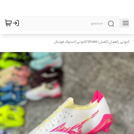
کتونی زاهدان
/
کفش-shoes
/
کتونی
/
استوک فوتبال