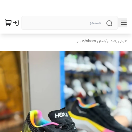
کتونی زاهدان
/
کفش-shoes
/
کتونی