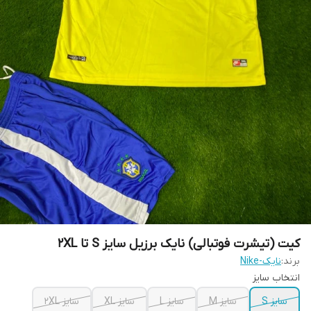
کیت (تیشرت فوتبالی) نایک برزیل سایز S تا 2XL
برند:
نایک-Nike
انتخاب سایز
سایز S
سایز M
سایز L
سایز XL
سایز 2XL