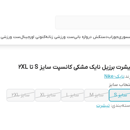
سوری
جوراب
دستکش دروازه بانی
ست ورزشی زنانه
کتونی اورجینال
ست ورزشی م
شرت برزیل نایک مشکی کانسپت سایز S تا 2XL
ند:
نایک-Nike
تخاب سایز
سایز S
سایز M
سایز L
سایز XL
سایز 2XL
ته‌بندی
:
تیشرت