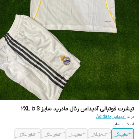
تیشرت فوتبالی آدیداس رئال مادرید سایز S تا 2XL
برند:
آدیداس-Adidas
انتخاب سایز
سایز S
سایز M
سایز L
سایز XL
سایز 2XL