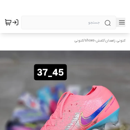
کتونی زاهدان
/
کفش-shoes
/
کتونی