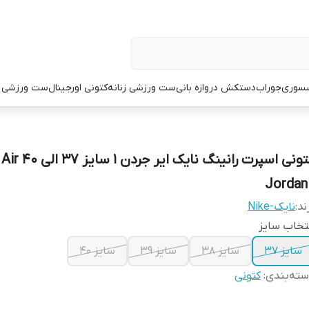
سوری
جوراب
دستکش دروازه بانی
ست ورزشی زنانه
کتونی اورجینال
ست ورزشی م
کتونی اسپرت رانینگ نایک
Jordan 
ند:
نایک-Nike
تخاب سایز
سایز 37
سایز 38
سایز 39
سایز 40
ته‌بندی
:
کتونی