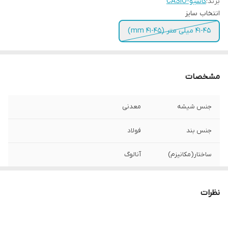
برند:
کاسیو-CASIO
انتخاب سایز
41-45 میلی متر (mm 41-45)
مشخصات
جنس شیشه
معدنی
جنس بند
فولاد
ساختار(مکانیزم)
آنالوگ
مقاومت ضد آب
یک اتمسفر 1ATM
نظرات
گروه سنی
بزرگسال
رنگ بند
چند رنگ