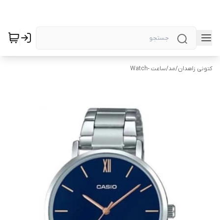
کتونی زاهدان
/
مد
/
ساعت -Watch