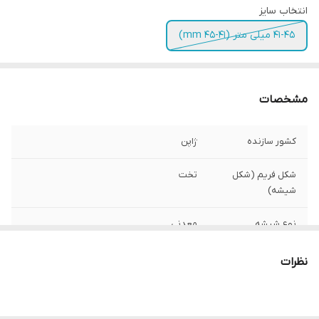
انتخاب سایز
41-45 میلی متر (41-45 mm)
مشخصات
کشور سازنده
ژاپن
شکل فریم (شکل
تخت
شیشه)
نوع شیشه
معدنی
مقاومت ضد آب
5 اتمسفر 5ATM
نظرات
رنگ صفحه
فلزی