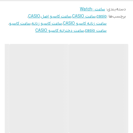
قطر کیس(قطر
41-45 میلی متر ( 41-45 mm)
قاب)
دسته‌بندی
:
ساعت -Watch
برچسب‌ها :
casio
،
ساعت CASIO
،
ساعت کاسیو اصل
،
CASIO
،
جنس قاب
فولاد
ساعت زنانه کاسیو CASIO
،
ساعت کاسیو زنانه
،
ساعت کاسیو
،
ساعت casio
،
ساعت دخترانه کاسیو CASIO
جنس بند
فولاد
رنگ بند
چند رنگ
نوع موتور
کوارتز