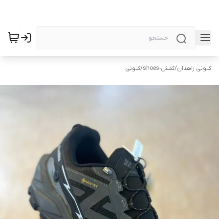
کتونی زاهدان
/
کفش-shoes
/
کتونی