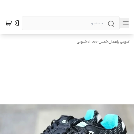
کتونی زاهدان
/
کفش-shoes
/
کتونی