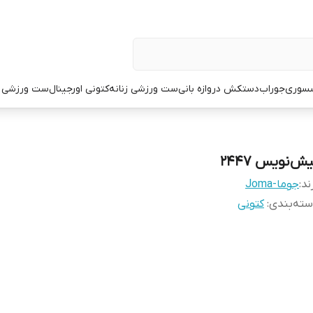
سوری
جوراب
دستکش دروازه بانی
ست ورزشی زنانه
کتونی اورجینال
ست ورزشی م
ش‌نویس ۲۴۴۷
ند:
جوما-Joma
ته‌بندی
:
کتونی