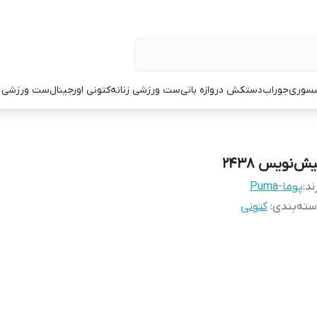
سوری
جوراب
دستکش دروازه بانی
ست ورزشی زنانه
کتونی اورجینال
ست ورزشی م
ش‌نویس ۲۴۳۸
ند:
پوما-Puma
ته‌بندی
:
کتونی