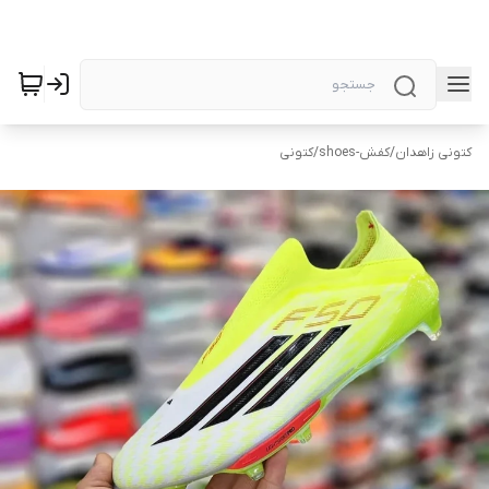
کتونی زاهدان
/
کفش-shoes
/
کتونی