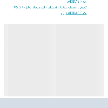
،
ADIDAS F 50
کتونی استوک فوتبال آدیداس اف پنجاه سایز 40 تا 45
ADIDAS F 50 ترب