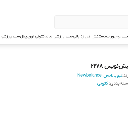
سوری
جوراب
دستکش دروازه بانی
ست ورزشی زنانه
کتونی اورجینال
ست ورزشی م
ش‌نویس ۲۲۷۸
ند:
نیوبالانس-Newbalance
ته‌بندی
:
کتونی