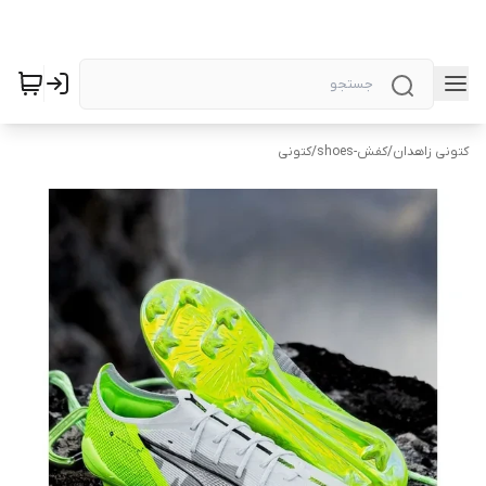
کتونی زاهدان
/
کفش-shoes
/
کتونی