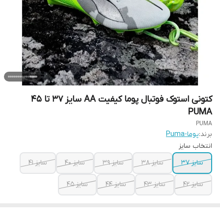
کتونی استوک فوتبال پوما کیفیت AA سایز 37 تا 45
PUMA
PUMA
برند:
پوما-Puma
انتخاب سایز
سایز 37
سایز 38
سایز 39
سایز 40
سایز 41
سایز 42
سایز 43
سایز 44
سایز 45