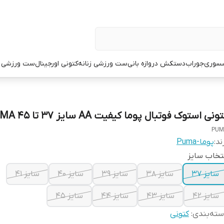
سوری
جوراب
دستکش دروازه بانی
ست ورزشی زنانه
کتونی اورجینال
ست ورزشی م
ونی استوک فوتبال پوما کیفیت AA سایز 37 تا 45 PUMA
PUM
ند:
پوما-Puma
تخاب سایز
سایز 37
سایز 38
سایز 39
سایز 40
سایز 41
سایز 42
سایز 43
سایز 44
سایز 45
ته‌بندی
:
کتونی