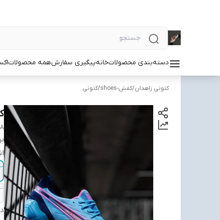
دسته‌بندی محصولات
خانه
پیگیری سفارش
همه محصولات
اکس
کتونی زاهدان
/
کفش-shoes
/
کتونی
کت
A
بر
ان
دس