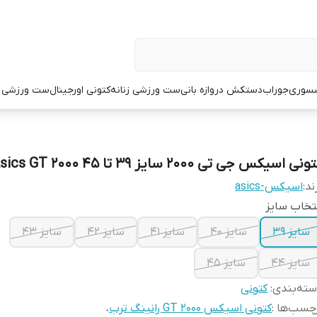
سوری
جوراب
دستکش دروازه بانی
ست ورزشی زنانه
کتونی اورجینال
ست ورزشی م
نی اسیکس جی تی ۲۰۰۰ سایز ۳۹ تا ۴۵ ‌Asics GT 2000
ند:
اسیکس-asics
تخاب سایز
سایز 39
سایز 40
سایز 41
سایز 42
سایز 43
سایز 44
سایز 45
ته‌بندی
:
کتونی
چسب‌ها :
کتونی اسیکس GT 2000 رانینگ ترب
،