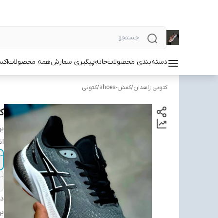
دسته‌بندی محصولات
خانه
پیگیری سفارش
همه محصولات
اکس
کتونی زاهدان
/
کفش-shoes
/
کتونی
کتو
بر
ان
دس
بر