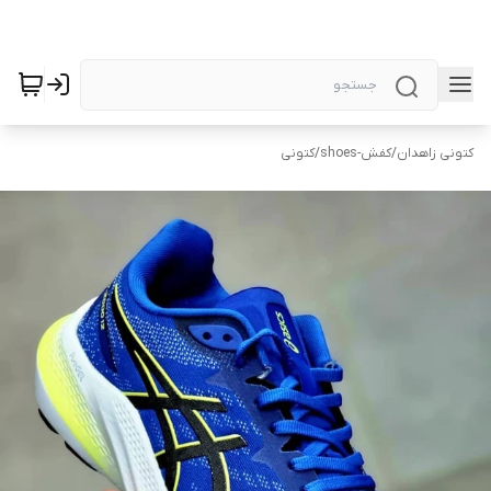
کتونی زاهدان
/
کفش-shoes
/
کتونی