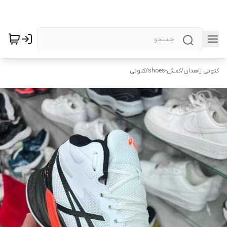
کتونی زاهدان
/
کفش-shoes
/
کتونی